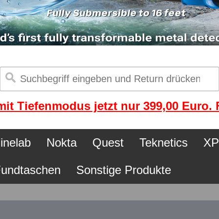
it Tiefenmodus jetzt nur 399,00 Euro. F
inelab
Nokta
Quest
Teknetics
XP
undtaschen
Sonstige Produkte