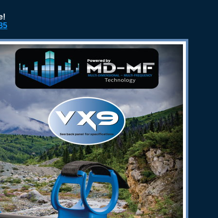
e!
85