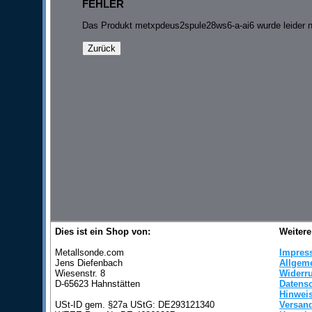
FEHLER
Das Produkt metxpdeus2spule28ws6-a-ai6 wurde leider ni
Dies ist ein Shop von:
Weitere
Metallsonde.com
Impres
Jens Diefenbach
Allgem
Wiesenstr. 8
Widerr
D-65623 Hahnstätten
Datens
Hinweis
USt-ID gem. §27a UStG: DE293121340
Versan