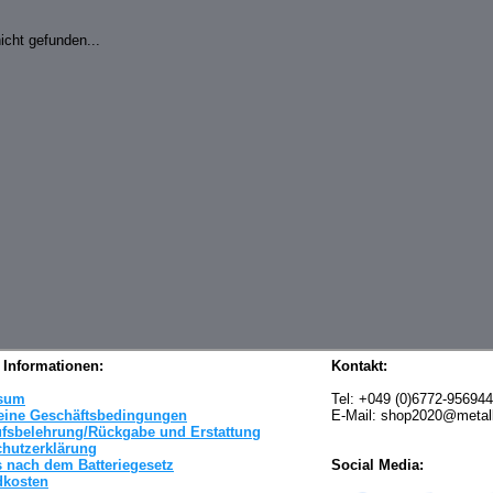
cht gefunden...
 Informationen:
Kontakt:
sum
Tel: +049 (0)6772-95694
eine Geschäftsbedingungen
E-Mail: shop2020@metal
ufsbelehrung/Rückgabe und Erstattung
chutzerklärung
 nach dem Batteriegesetz
Social Media:
dkosten