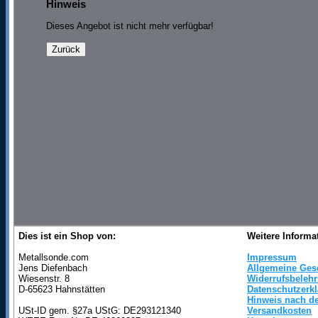
Hinweis
Dieses Angebot ist nicht mehr verfügbar!
Dies ist ein Shop von:
Weitere Informa
Metallsonde.com
Impressum
Jens Diefenbach
Allgemeine Ges
Wiesenstr. 8
Widerrufsbeleh
D-65623 Hahnstätten
Datenschutzerk
Hinweis nach de
USt-ID gem. §27a UStG: DE293121340
Versandkosten