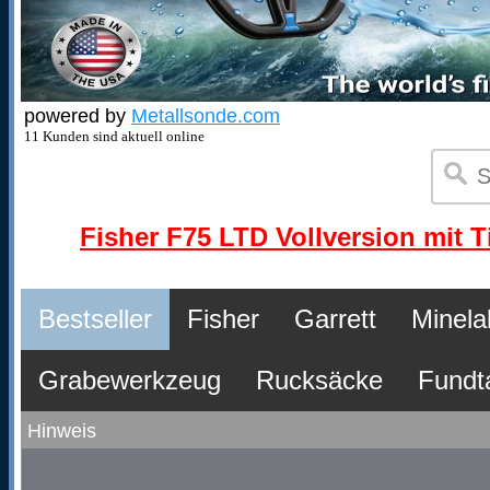
powered by
Metallsonde.com
11 Kunden sind aktuell online
Fisher F75 LTD Vollversion mit T
Bestseller
Fisher
Garrett
Minela
Grabewerkzeug
Rucksäcke
Fundt
Hinweis