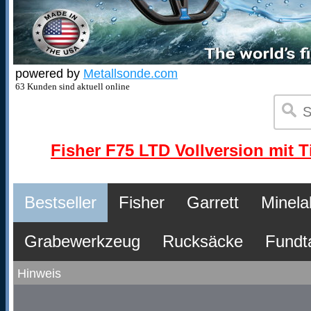
powered by
Metallsonde.com
63 Kunden sind aktuell online
Fisher F75 LTD Vollversion mit T
Bestseller
Fisher
Garrett
Minela
Grabewerkzeug
Rucksäcke
Fundt
Hinweis