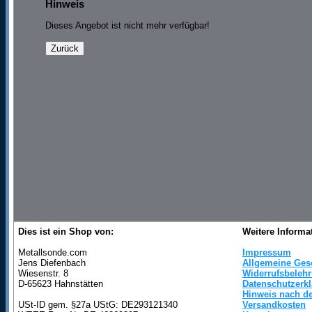
Hinweis
Dieses Angebot ist nicht mehr verfügbar!
Dies ist ein Shop von:
Weitere Informa
Metallsonde.com
Impressum
Jens Diefenbach
Allgemeine Ges
Wiesenstr. 8
Widerrufsbeleh
D-65623 Hahnstätten
Datenschutzerk
Hinweis nach de
USt-ID gem. §27a UStG: DE293121340
Versandkosten