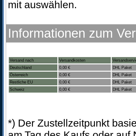
mit auswählen.
Informationen zum Ve
Versand nach
Versandkosten
Versandservi
Deutschland
0,00 €
DHL Paket
Österreich
0,00 €
DHL Paket
Restliche EU
0,00 €
DHL Paket
Schweiz
0,00 €
DHL Paket
*) Der Zustellzeitpunkt bas
am Tag des Kaufs oder auf