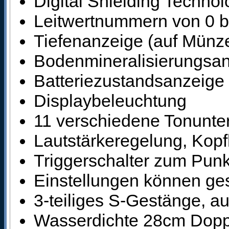
Digital Shielding Techno
Leitwertnummern von 0 b
Tiefenanzeige (auf Münze
Bodenmineralisierungsa
Batteriezustandsanzeige
Displaybeleuchtung
11 verschiedene Tonunte
Lautstärkeregelung, Kop
Triggerschalter zum Punk
Einstellungen können ge
3-teiliges S-Gestänge, au
Wasserdichte 28cm Dopp