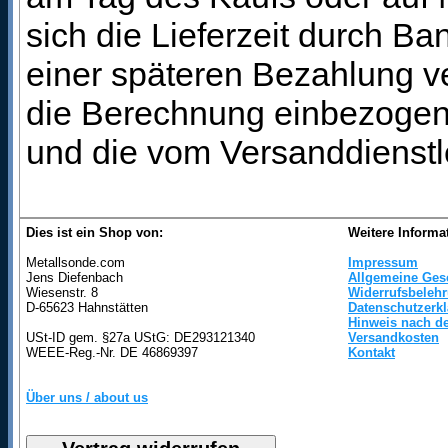
sich die Lieferzeit durch B
einer späteren Bezahlung ve
die Berechnung einbezogen 
und die vom Versanddienstl
Dies ist ein Shop von:
Weitere Informa
Metallsonde.com
Impressum
Jens Diefenbach
Allgemeine Ges
Wiesenstr. 8
Widerrufsbeleh
D-65623 Hahnstätten
Datenschutzerk
Hinweis nach de
USt-ID gem. §27a UStG: DE293121340
Versandkosten
WEEE-Reg.-Nr. DE 46869397
Kontakt
Über uns / about us