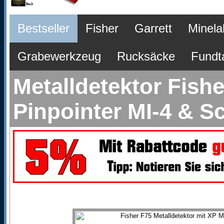
Bestseller
Fisher
Garrett
Minela
Grabewerkzeug
Rucksäcke
Fundt
Metalldetektor Fish
Pinpointer MI-4 & 