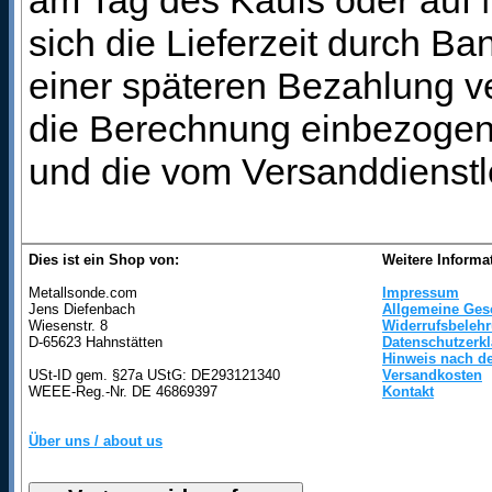
am Tag des Kaufs oder auf
sich die Lieferzeit durch B
einer späteren Bezahlung ve
die Berechnung einbezogen 
und die vom Versanddienstl
Dies ist ein Shop von:
Weitere Informa
Metallsonde.com
Impressum
Jens Diefenbach
Allgemeine Ges
Wiesenstr. 8
Widerrufsbeleh
D-65623 Hahnstätten
Datenschutzerk
Hinweis nach de
USt-ID gem. §27a UStG: DE293121340
Versandkosten
WEEE-Reg.-Nr. DE 46869397
Kontakt
Über uns / about us