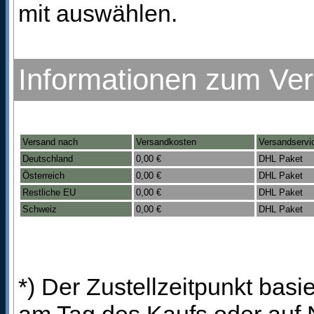
mit auswählen.
Informationen zum Ve
Versand nach
Versandkosten
Versandservi
Deutschland
0,00 €
DHL Paket
Österreich
0,00 €
DHL Paket
Restliche EU
0,00 €
DHL Paket
Schweiz
0,00 €
DHL Paket
*) Der Zustellzeitpunkt bas