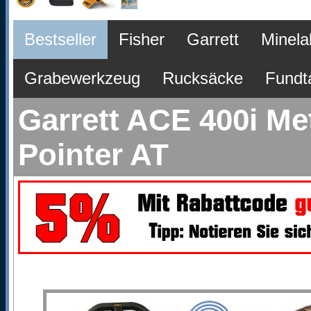
Bestseller
Fisher
Garrett
Minela
Grabewerkzeug
Rucksäcke
Fundt
Garrett ACE 400i Me
Pointer AT