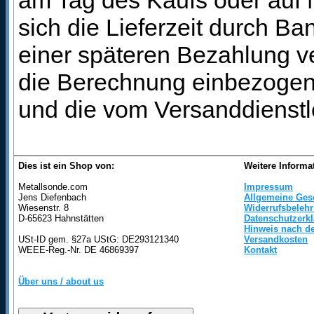
am Tag des Kaufs oder auf
sich die Lieferzeit durch B
einer späteren Bezahlung ve
die Berechnung einbezogen 
und die vom Versanddienstl
Dies ist ein Shop von:
Weitere Informa
Metallsonde.com
Impressum
Jens Diefenbach
Allgemeine Ges
Wiesenstr. 8
Widerrufsbeleh
D-65623 Hahnstätten
Datenschutzerk
Hinweis nach de
USt-ID gem. §27a UStG: DE293121340
Versandkosten
WEEE-Reg.-Nr. DE 46869397
Kontakt
Über uns / about us