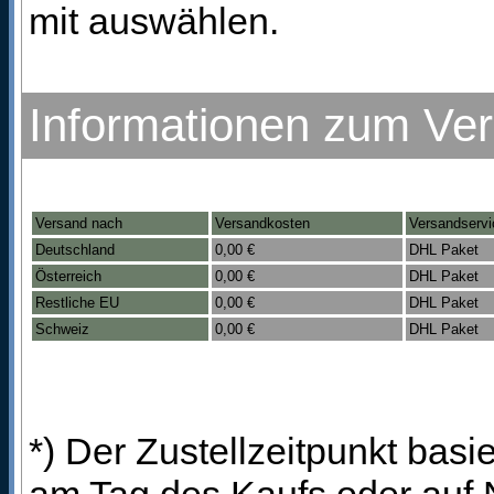
mit auswählen.
Informationen zum Ve
Versand nach
Versandkosten
Versandservi
Deutschland
0,00 €
DHL Paket
Österreich
0,00 €
DHL Paket
Restliche EU
0,00 €
DHL Paket
Schweiz
0,00 €
DHL Paket
*) Der Zustellzeitpunkt bas