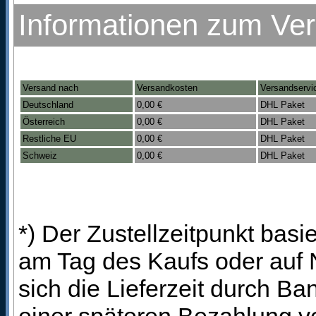
Informationen zum Ve
Versand nach
Versandkosten
Versandservi
Deutschland
0,00 €
DHL Paket
Österreich
0,00 €
DHL Paket
Restliche EU
0,00 €
DHL Paket
Schweiz
0,00 €
DHL Paket
*) Der Zustellzeitpunkt bas
am Tag des Kaufs oder auf
sich die Lieferzeit durch B