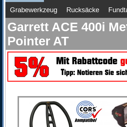
Grabewerkzeug
Rucksäcke
Fundt
Garrett ACE 400i Me
Pointer AT