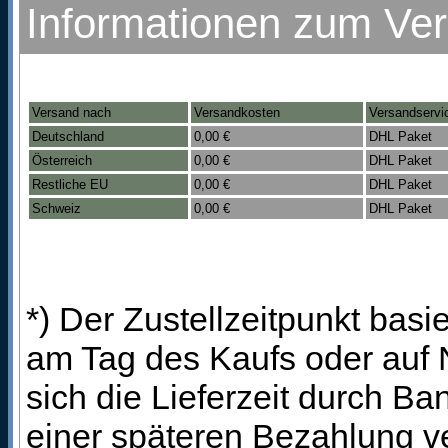
Informationen zum Ve
Versand nach
Versandkosten
Versandservi
Deutschland
0,00 €
DHL Paket
Österreich
0,00 €
DHL Paket
Restliche EU
0,00 €
DHL Paket
Schweiz
0,00 €
DHL Paket
*) Der Zustellzeitpunkt bas
am Tag des Kaufs oder auf
sich die Lieferzeit durch B
einer späteren Bezahlung ve