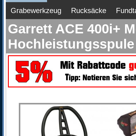
Grabewerkzeug
Rucksäcke
Fundt
Garrett ACE 400i+ M
Hochleistungsspule 