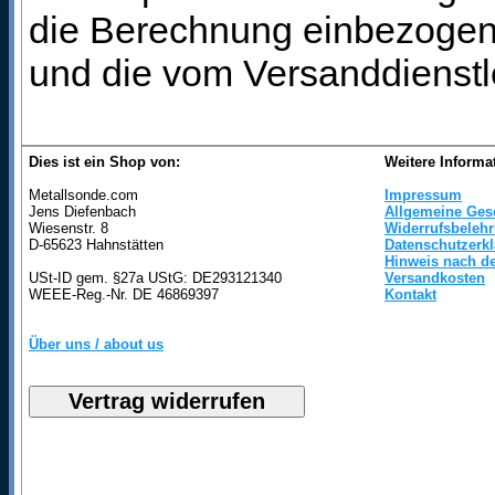
die Berechnung einbezogen 
und die vom Versanddienstl
Dies ist ein Shop von:
Weitere Informa
Metallsonde.com
Impressum
Jens Diefenbach
Allgemeine Ges
Wiesenstr. 8
Widerrufsbeleh
D-65623 Hahnstätten
Datenschutzerk
Hinweis nach de
USt-ID gem. §27a UStG: DE293121340
Versandkosten
WEEE-Reg.-Nr. DE 46869397
Kontakt
Über uns / about us