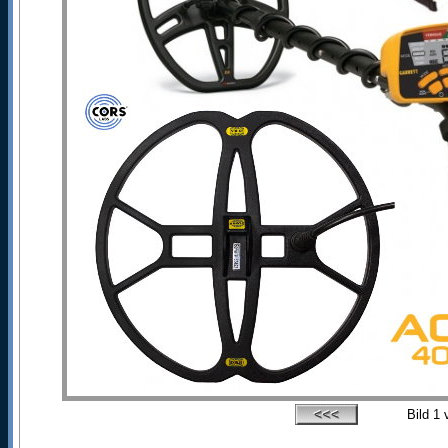
Bild
1
v