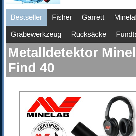
Bestseller
Fisher
Garrett
Minela
Grabewerkzeug
Rucksäcke
Fundt
Metalldetektor Mine
Find 40