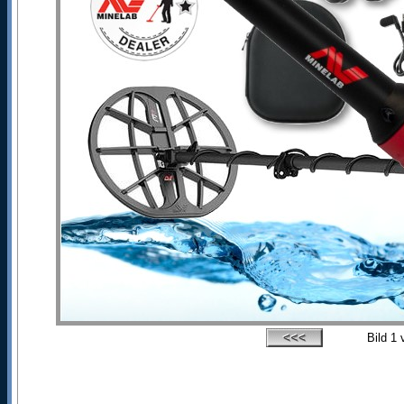
Bild
1
v