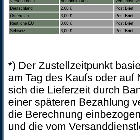
Versand nach
Versandkosten
Versandservi
Deutschland
2,00 €
Post Brief
Österreich
3,00 €
Post Brief
Restliche EU
3,00 €
Post Brief
Schweiz
3,00 €
Post Brief
*) Der Zustellzeitpunkt bas
am Tag des Kaufs oder auf
sich die Lieferzeit durch B
einer späteren Bezahlung ve
die Berechnung einbezogen 
und die vom Versanddienstl