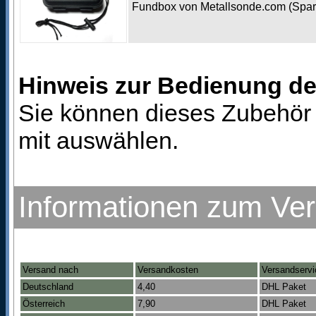
Fundbox von Metallsonde.com (Spa
Hinweis zur Bedienung d
Sie können dieses Zubehör 
mit auswählen.
Informationen zum Ve
Versand nach
Versandkosten
Versandservi
Deutschland
4,40
DHL Paket
Österreich
7,90
DHL Paket