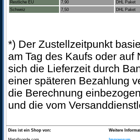
Restliche EU
7,90
DHL Paket
Schweiz
7,50
DHL Paket
*) Der Zustellzeitpunkt bas
am Tag des Kaufs oder auf
sich die Lieferzeit durch B
einer späteren Bezahlung ve
die Berechnung einbezogen 
und die vom Versanddienstl
Dies ist ein Shop von:
Weitere Informa
Metallsonde.com
Impressum