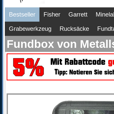
Bestseller
Fisher
Garrett
Minela
Grabewerkzeug
Rucksäcke
Fundt
Fundbox von Metall