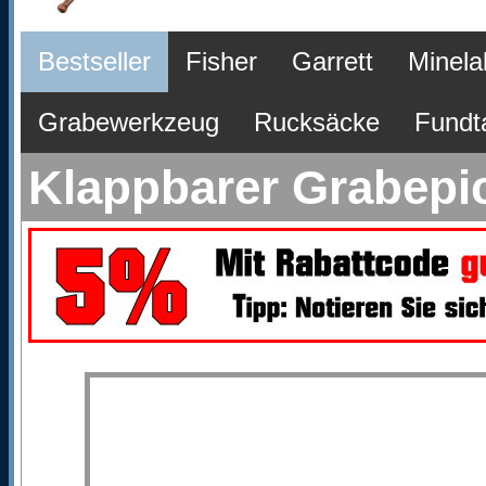
Bestseller
Fisher
Garrett
Minela
Grabewerkzeug
Rucksäcke
Fundt
Klappbarer Grabepic