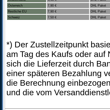
Österreich
7,90 €
DHL Paket
Restliche EU
7,90 €
DHL Paket
Schweiz
7,50 €
DHL Paket
*) Der Zustellzeitpunkt bas
am Tag des Kaufs oder auf
sich die Lieferzeit durch B
einer späteren Bezahlung ve
die Berechnung einbezogen 
und die vom Versanddienstl