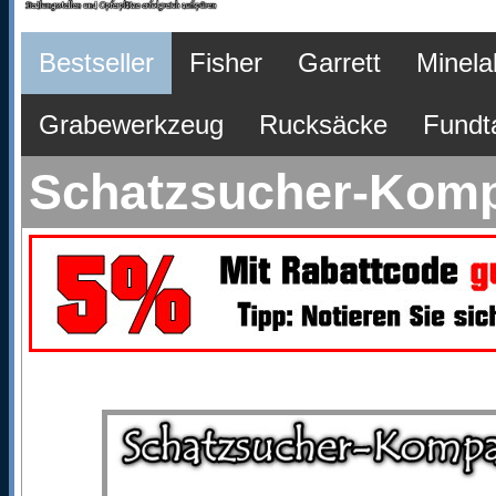
Bestseller
Fisher
Garrett
Minela
Grabewerkzeug
Rucksäcke
Fundt
Schatzsucher-Komp