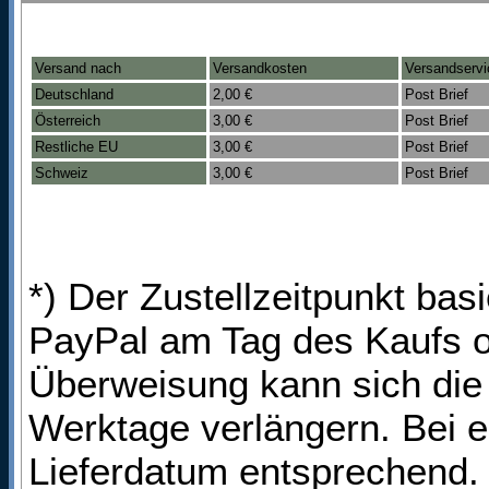
Versand nach
Versandkosten
Versandservi
Deutschland
2,00 €
Post Brief
Österreich
3,00 €
Post Brief
Restliche EU
3,00 €
Post Brief
Schweiz
3,00 €
Post Brief
*) Der Zustellzeitpunkt bas
PayPal am Tag des Kaufs o
Überweisung kann sich die 
Werktage verlängern. Bei e
Lieferdatum entsprechend. 