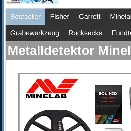
Bestseller
Fisher
Garrett
Minela
Grabewerkzeug
Rucksäcke
Fundt
Metalldetektor Mine