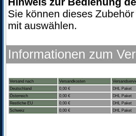
Hinweis zur Bedienung d
Sie können dieses Zubehör 
mit auswählen.
Informationen zum Ve
Versand nach
Versandkosten
Versandservi
Deutschland
0,00 €
DHL Paket
Österreich
0,00 €
DHL Paket
Restliche EU
0,00 €
DHL Paket
Schweiz
0,00 €
DHL Paket