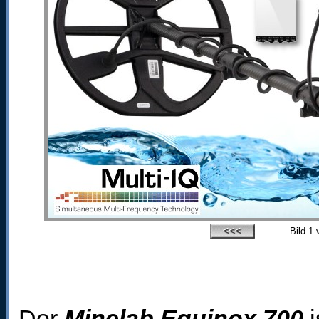
Bild
1
v
Der
Minelab Equinox 700
i