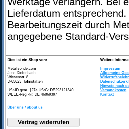
Werktage verlängern. Bei e
Lieferdatum entsprechend. 
Bearbeitungszeit durch Met
angegebene Standard-Vers
Dies ist ein Shop von:
Weitere Informa
Metallsonde.com
Impressum
Jens Diefenbach
Allgemeine Ges
Wiesenstr. 8
Widerrufsbeleh
D-65623 Hahnstätten
Datenschutzerk
Hinweis nach de
USt-ID gem. §27a UStG: DE293121340
Versandkosten
WEEE-Reg.-Nr. DE 46869397
Kontakt
Über uns / about us