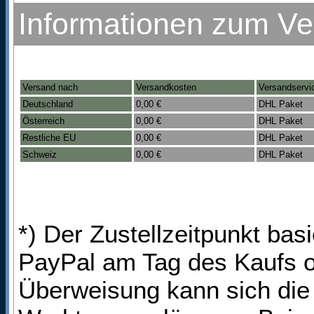
Informationen zum V
Versand nach
Versandkosten
Versandservi
Deutschland
0,00 €
DHL Paket
Österreich
0,00 €
DHL Paket
Restliche EU
0,00 €
DHL Paket
Schweiz
0,00 €
DHL Paket
*) Der Zustellzeitpunkt bas
PayPal am Tag des Kaufs o
Überweisung kann sich die 