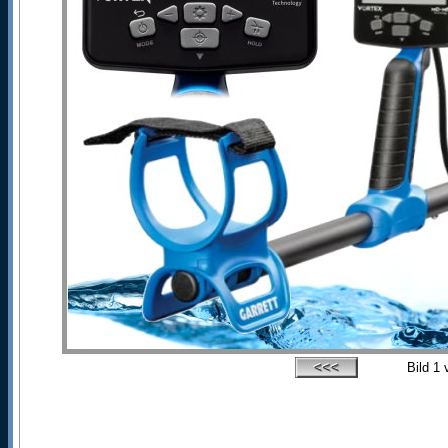
Bild
1
v