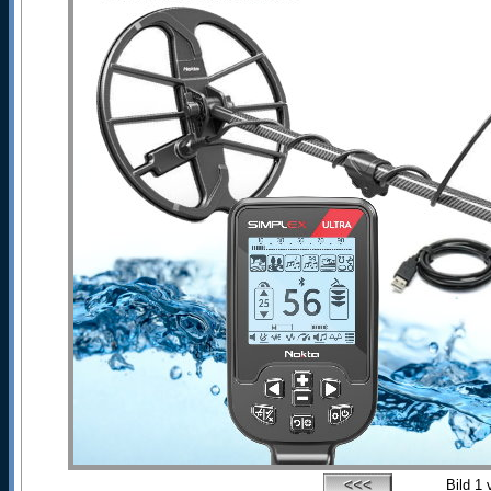
Bild
1
v