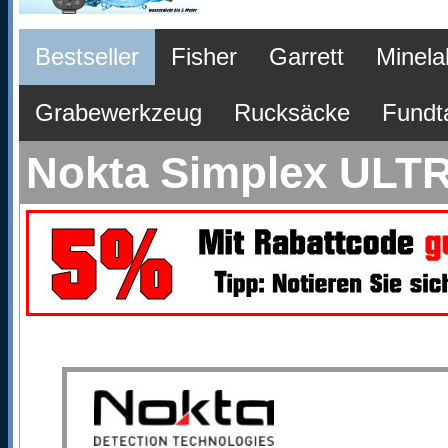
Bestseller
Fisher
Garrett
Minela
Grabewerkzeug
Rucksäcke
Fundt
Nokta Simplex ULTR