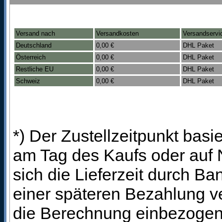
Versand nach
Versandkosten
Versandservi
Deutschland
0,00 €
DHL Paket
Österreich
0,00 €
DHL Paket
Restliche EU
0,00 €
DHL Paket
Schweiz
0,00 €
DHL Paket
*) Der Zustellzeitpunkt bas
am Tag des Kaufs oder auf
sich die Lieferzeit durch B
einer späteren Bezahlung ve
die Berechnung einbezogen 