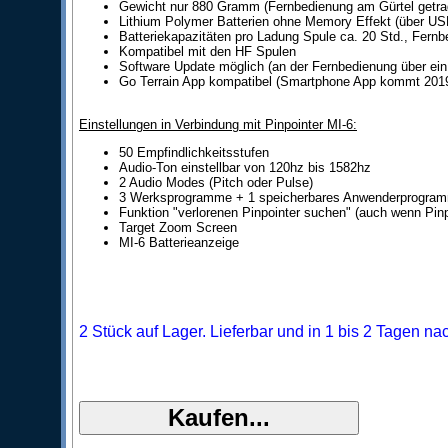
Gewicht nur 880 Gramm (Fernbedienung am Gürtel getra
Lithium Polymer Batterien ohne Memory Effekt (über US
Batteriekapazitäten pro Ladung Spule ca. 20 Std., Fern
Kompatibel mit den HF Spulen
Software Update möglich (an der Fernbedienung über ei
Go Terrain App kompatibel (Smartphone App kommt 201
Einstellungen in Verbindung mit Pinpointer MI-6:
50 Empfindlichkeitsstufen
Audio-Ton einstellbar von 120hz bis 1582hz
2 Audio Modes (Pitch oder Pulse)
3 Werksprogramme + 1 speicherbares Anwenderprogra
Funktion "verlorenen Pinpointer suchen" (auch wenn Pinp
Target Zoom Screen
MI-6 Batterieanzeige
2 Stück auf Lager. Lieferbar und in 1 bis 2 Tagen na