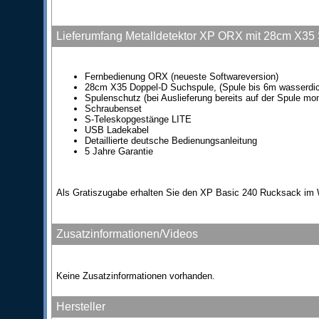
Lieferumfang Metalldetektor XP ORX mit 28cm X35
Fernbedienung ORX (neueste Softwareversion)
28cm X35 Doppel-D Suchspule, (Spule bis 6m wasserdic
Spulenschutz (bei Auslieferung bereits auf der Spule mon
Schraubenset
S-Teleskopgestänge LITE
USB Ladekabel
Detaillierte deutsche Bedienungsanleitung
5 Jahre Garantie
Als Gratiszugabe erhalten Sie den XP Basic 240 Rucksack im 
Zusatzinformationen/Videos
Keine Zusatzinformationen vorhanden.
Hersteller