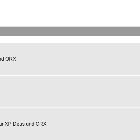
 und ORX
für XP Deus und ORX