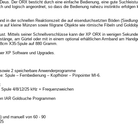
 Deus. Der ORX besticht durch eine einfache Bedienung, eine gute Suchleist
ich und logisch angeordnet, so dass die Bedienung nahezu instinktiv erfolgen 
 und in der schnellen Reaktionszeit die auf eisendurchsetzten Böden (Siedlung
e auf kleine Münzen sowie filigrane Objekte wie römische Fibeln und Goldobj
bust. Mittels seiner Schnellverschlüsse kann der XP ORX in wenigen Sekunde
stänge, am Gürtel oder mit in einem optional erhältlichen Armband am Han
 28cm X35-Spule auf 880 Gramm.
uer XP Software und Upgrades.
 sowie 2 speicherbare Anwenderprogramme
e: Spule – Fernbedienung – Kopfhörer – Pinpointer MI-6.
t
5 Spule 4/8/12/25 kHz + Frequenzweichen
n den IAR Goldsuche Programmen
) und manuell von 60 - 90
25