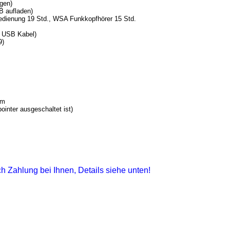
gen)
B aufladen)
bedienung 19 Std., WSA Funkkopfhörer 15 Std.
n USB Kabel)
9)
mm
ointer ausgeschaltet ist)
ch Zahlung bei Ihnen, Details siehe unten!