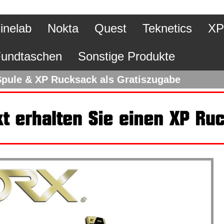
inelab
Nokta
Quest
Teknetics
XP
undtaschen
Sonstige Produkte
Spule & XP Rucksack als Gratiszugabe