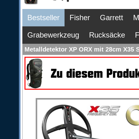
Bestseller
Fisher
Garrett
M
Grabewerkzeug
Rucksäcke
F
Metalldetektor XP ORX mit 28cm X35 