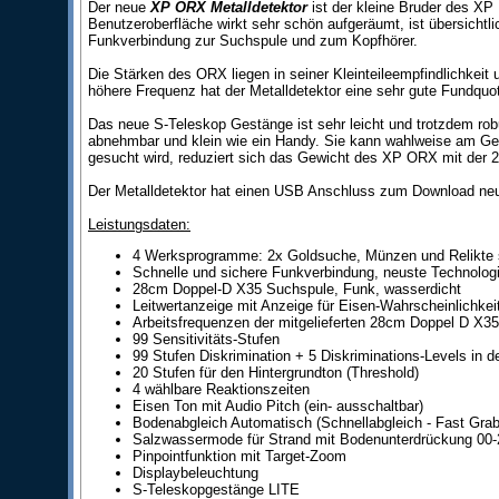
Der neue
XP ORX Metalldetektor
ist der kleine Bruder des XP
Benutzeroberfläche wirkt sehr schön aufgeräumt, ist übersichtl
Funkverbindung zur Suchspule und zum Kopfhörer.
Die Stärken des ORX liegen in seiner Kleinteileempfindlichkeit
höhere Frequenz hat der Metalldetektor eine sehr gute Fundquot
Das neue S-Teleskop Gestänge ist sehr leicht und trotzdem ro
abnehmbar und klein wie ein Handy. Sie kann wahlweise am Ge
gesucht wird, reduziert sich das Gewicht des XP ORX mit der
Der Metalldetektor hat einen USB Anschluss zum Download ne
Leistungsdaten:
4 Werksprogramme: 2x Goldsuche, Münzen und Relikte
Schnelle und sichere Funkverbindung, neuste Technologi
28cm Doppel-D X35 Suchspule, Funk, wasserdicht
Leitwertanzeige mit Anzeige für Eisen-Wahrscheinlichkei
Arbeitsfrequenzen der mitgelieferten 28cm Doppel D X3
99 Sensitivitäts-Stufen
99 Stufen Diskrimination + 5 Diskriminations-Levels i
20 Stufen für den Hintergrundton (Threshold)
4 wählbare Reaktionszeiten
Eisen Ton mit Audio Pitch (ein- ausschaltbar)
Bodenabgleich Automatisch (Schnellabgleich - Fast Grab
Salzwassermode für Strand mit Bodenunterdrückung 00-
Pinpointfunktion mit Target-Zoom
Displaybeleuchtung
S-Teleskopgestänge LITE