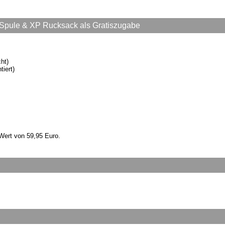
 Spule & XP Rucksack als Gratiszugabe
ht)
tiert)
Wert von 59,95 Euro.