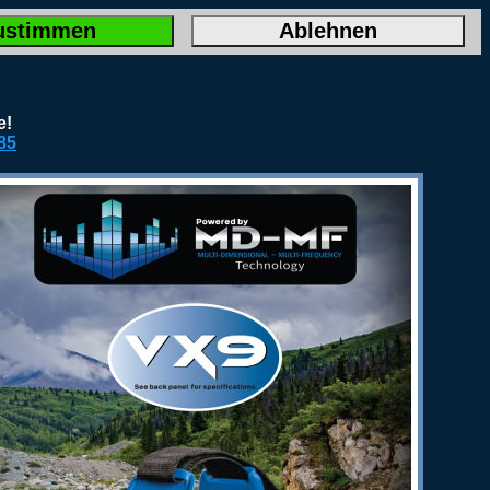
ustimmen
Ablehnen
e!
85