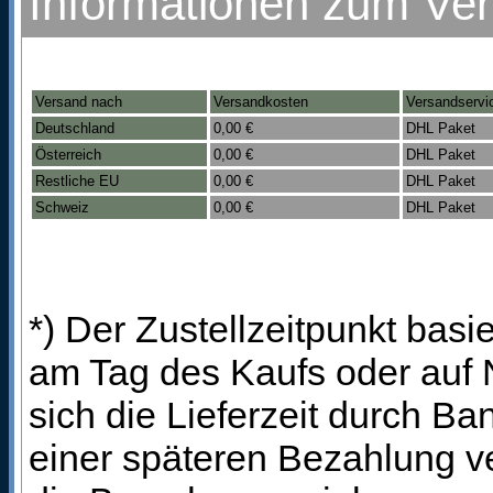
Informationen zum Ve
Versand nach
Versandkosten
Versandservi
Deutschland
0,00 €
DHL Paket
Österreich
0,00 €
DHL Paket
Restliche EU
0,00 €
DHL Paket
Schweiz
0,00 €
DHL Paket
*) Der Zustellzeitpunkt bas
am Tag des Kaufs oder auf
sich die Lieferzeit durch B
einer späteren Bezahlung ve