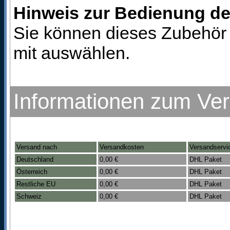
Hinweis zur Bedienung d
Sie können dieses Zubehör 
mit auswählen.
Informationen zum Ve
Versand nach
Versandkosten
Versandservi
Deutschland
0,00 €
DHL Paket
Österreich
0,00 €
DHL Paket
Restliche EU
0,00 €
DHL Paket
Schweiz
0,00 €
DHL Paket