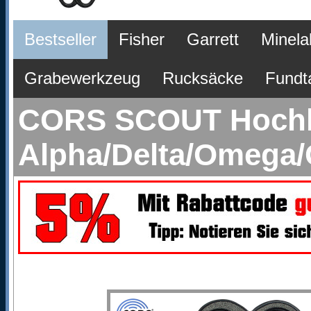
Bestseller
Fisher
Garrett
Minela
Grabewerkzeug
Rucksäcke
Fundt
CORS SCOUT Hochlei
Alpha/Delta/Omega/