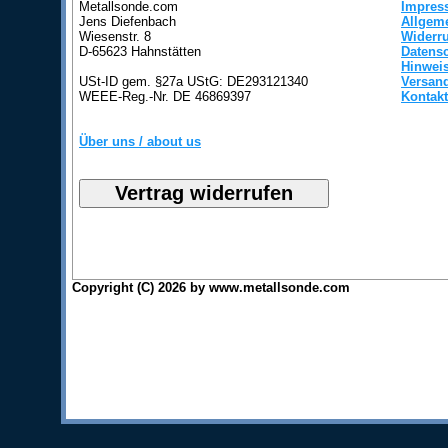
Metallsonde.com
Impres
Jens Diefenbach
Allgem
Wiesenstr. 8
Widerr
D-65623 Hahnstätten
Datens
Hinweis
USt-ID gem. §27a UStG: DE293121340
Versan
WEEE-Reg.-Nr. DE 46869397
Kontakt
Über uns / about us
Copyright (C) 2026 by www.metallsonde.com