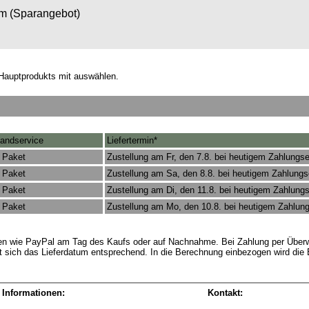
om (Sparangebot)
Hauptprodukts mit auswählen.
andservice
Liefertermin*
 Paket
Zustellung am Fr, den 7.8. bei heutigem Zahlungs
 Paket
Zustellung am Sa, den 8.8. bei heutigem Zahlung
 Paket
Zustellung am Di, den 11.8. bei heutigem Zahlung
 Paket
Zustellung am Mo, den 10.8. bei heutigem Zahlun
rten wie PayPal am Tag des Kaufs oder auf Nachnahme. Bei Zahlung per Überw
t sich das Lieferdatum entsprechend. In die Berechnung einbezogen wird die
 Informationen:
Kontakt: