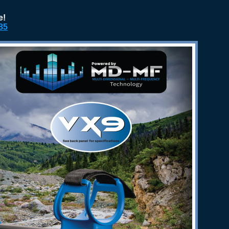
e!
85