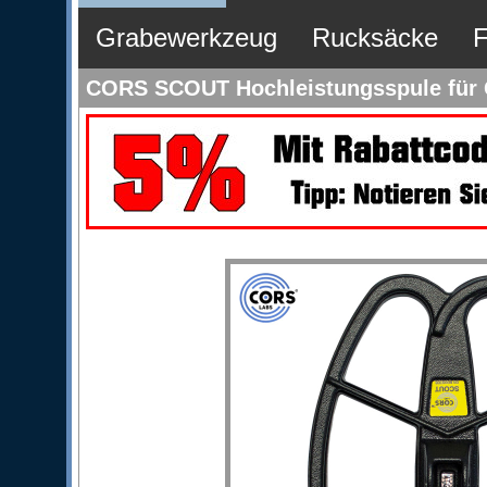
Grabewerkzeug
Rucksäcke
F
CORS SCOUT Hochleistungsspule für