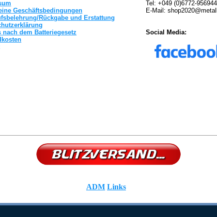
sum
Tel: +049 (0)6772-95694
eine Geschäftsbedingungen
E-Mail: shop2020@metal
ufsbelehrung/Rückgabe und Erstattung
chutzerklärung
 nach dem Batteriegesetz
Social Media:
dkosten
ADM
Links