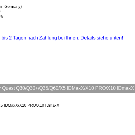
 in Germany)
e
ng
 1 bis 2 Tagen nach Zahlung bei Ihnen, Details siehe unten!
ür Quest Q30/Q30+/Q35/Q60/X5 IDMaxX/X10 PRO/X10 IDmaxX
/X5 IDMaxX/X10 PRO/X10 IDmaxX