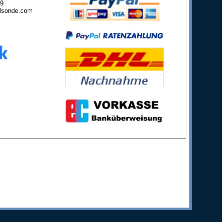
49
lsonde.com