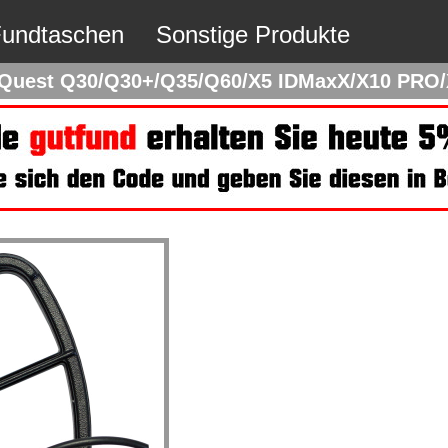
undtaschen
Sonstige Produkte
 Quest Q30/Q30+/Q35/Q60/X5 IDMaxX/X10 PRO