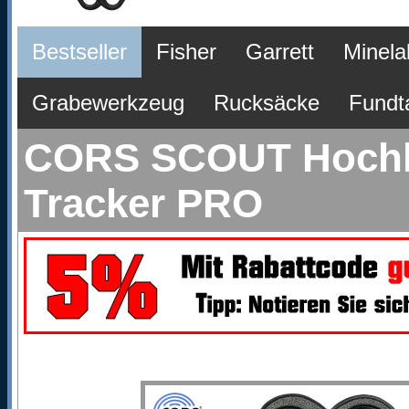
Bestseller
Fisher
Garrett
Minela
Grabewerkzeug
Rucksäcke
Fundt
CORS SCOUT Hochle
Tracker PRO