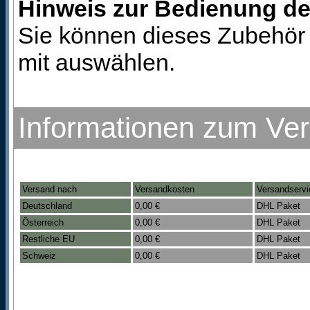
Hinweis zur Bedienung d
Sie können dieses Zubehör 
mit auswählen.
Informationen zum Ve
Versand nach
Versandkosten
Versandservi
Deutschland
0,00 €
DHL Paket
Österreich
0,00 €
DHL Paket
Restliche EU
0,00 €
DHL Paket
Schweiz
0,00 €
DHL Paket