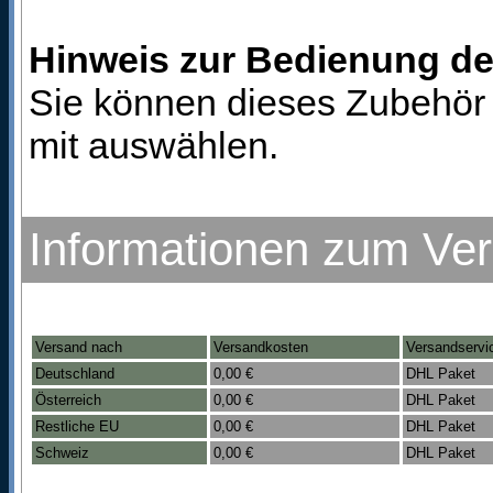
Hinweis zur Bedienung d
Sie können dieses Zubehör 
mit auswählen.
Informationen zum Ve
Versand nach
Versandkosten
Versandservi
Deutschland
0,00 €
DHL Paket
Österreich
0,00 €
DHL Paket
Restliche EU
0,00 €
DHL Paket
Schweiz
0,00 €
DHL Paket