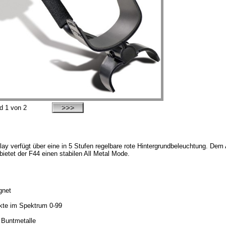
ld
1
von 2
splay verfügt über eine in 5 Stufen regelbare rote Hintergrundbeleuchtung. 
etet der F44 einen stabilen All Metal Mode.
gnet
jekte im Spektrum 0-99
r Buntmetalle