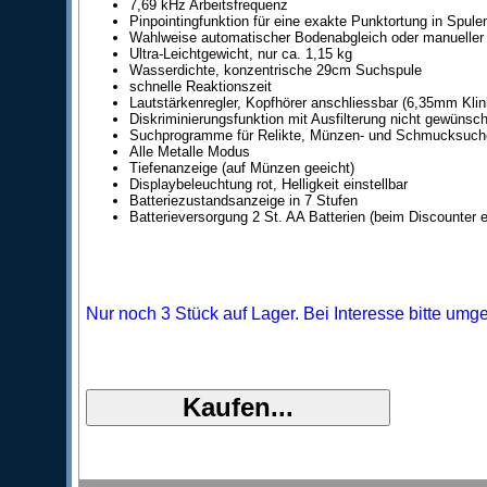
7,69 kHz Arbeitsfrequenz
Pinpointingfunktion für eine exakte Punktortung in Spulen
Wahlweise automatischer Bodenabgleich oder manueller
Ultra-Leichtgewicht, nur ca. 1,15 kg
Wasserdichte, konzentrische 29cm Suchspule
schnelle Reaktionszeit
Lautstärkenregler, Kopfhörer anschliessbar (6,35mm Klin
Diskriminierungsfunktion mit Ausfilterung nicht gewünsch
Suchprogramme für Relikte, Münzen- und Schmucksuch
Alle Metalle Modus
Tiefenanzeige (auf Münzen geeicht)
Displaybeleuchtung rot, Helligkeit einstellbar
Batteriezustandsanzeige in 7 Stufen
Batterieversorgung 2 St. AA Batterien (beim Discounter er
Nur noch 3 Stück auf Lager. Bei Interesse bitte umg