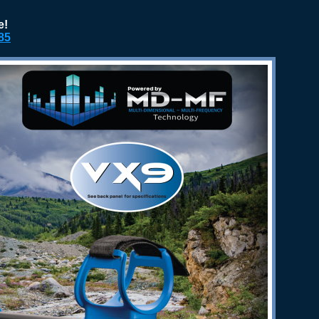
e!
85