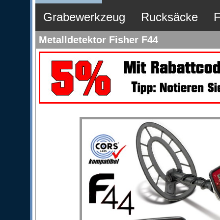
Grabewerkzeug
Rucksäcke
F
Metalldetektor Fisher F44