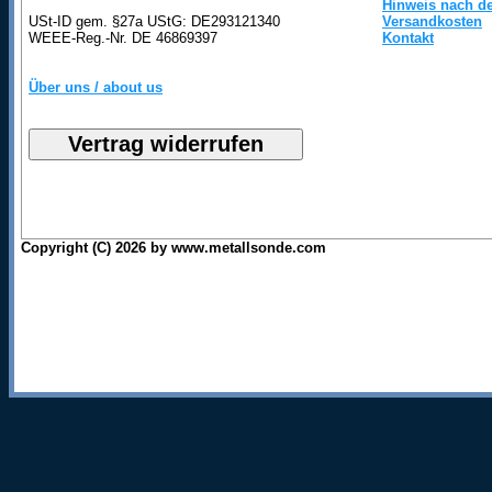
Hinweis nach de
USt-ID gem. §27a UStG: DE293121340
Versandkosten
WEEE-Reg.-Nr. DE 46869397
Kontakt
Über uns / about us
Copyright (C) 2026 by www.metallsonde.com