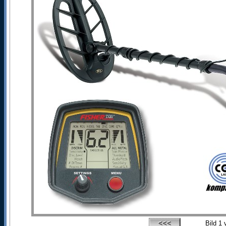
Bild
1
v