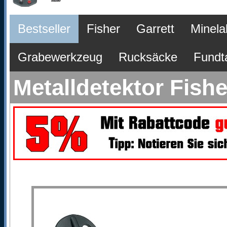
Bestseller
Fisher
Garrett
Minela
Grabewerkzeug
Rucksäcke
Fundt
Metalldetektor Fish