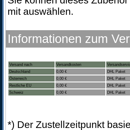
Sie können dieses Zubehör 
mit auswählen.
Informationen zum Ve
Versand nach
Versandkosten
Versandservi
Deutschland
0,00 €
DHL Paket
Österreich
0,00 €
DHL Paket
Restliche EU
0,00 €
DHL Paket
Schweiz
0,00 €
DHL Paket
*) Der Zustellzeitpunkt bas