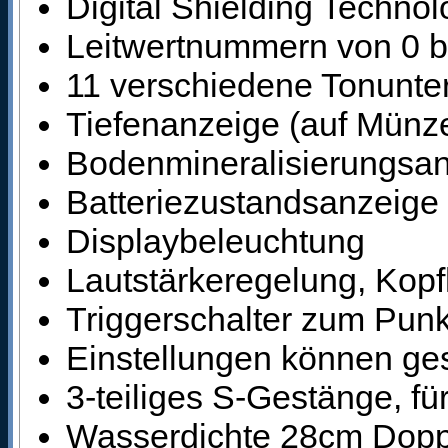
Digital Shielding Techno
Leitwertnummern von 0 b
11 verschiedene Tonunte
Tiefenanzeige (auf Münze
Bodenmineralisierungsa
Batteriezustandsanzeige
Displaybeleuchtung
Lautstärkeregelung, Kop
Triggerschalter zum Punk
Einstellungen können ge
3-teiliges S-Gestänge, fü
Wasserdichte 28cm Dopp