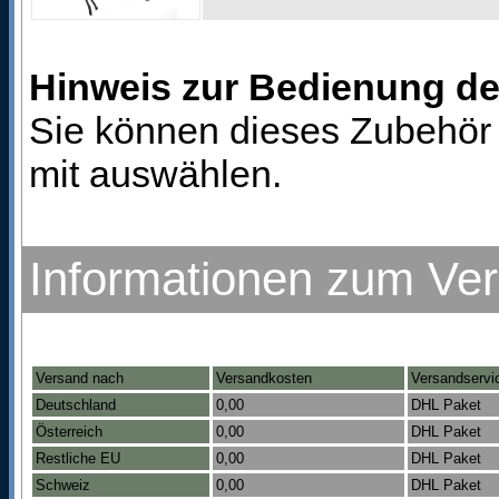
Hinweis zur Bedienung d
Sie können dieses Zubehör 
mit auswählen.
Informationen zum Ve
Versand nach
Versandkosten
Versandservi
Deutschland
0,00
DHL Paket
Österreich
0,00
DHL Paket
Restliche EU
0,00
DHL Paket
Schweiz
0,00
DHL Paket