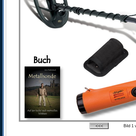
Bild
1
v