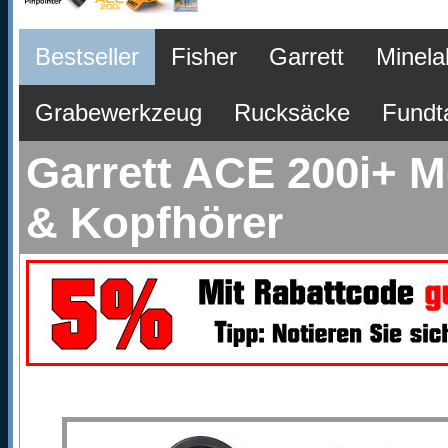
Bestseller
Fisher
Garrett
Minela
Grabewerkzeug
Rucksäcke
Fundt
Garrett ACE 200i+ M
& Kopfhörer