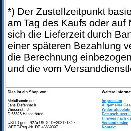
*) Der Zustellzeitpunkt bas
am Tag des Kaufs oder auf
sich die Lieferzeit durch B
einer späteren Bezahlung ve
die Berechnung einbezogen 
und die vom Versanddienstl
Dies ist ein Shop von:
Weitere Informa
Metallsonde.com
Impressum
Jens Diefenbach
Allgemeine Ges
Wiesenstr. 8
Widerrufsbeleh
D-65623 Hahnstätten
Datenschutzerk
Hinweis nach de
USt-ID gem. §27a UStG: DE293121340
Versandkosten
WEEE-Reg.-Nr. DE 46869397
Kontakt