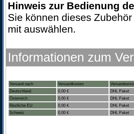
Hinweis zur Bedienung d
Sie können dieses Zubehör 
mit auswählen.
Informationen zum Ve
Versand nach
Versandkosten
Versandservi
Deutschland
0,00 €
DHL Paket
Österreich
0,00 €
DHL Paket
Restliche EU
0,00 €
DHL Paket
Schweiz
0,00 €
DHL Paket