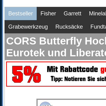
Bestseller
Fisher
Garrett
Minela
Grabewerkzeug
Rucksäcke
Fundt
CORS Butterfly Hoch
Eurotek und Liberat