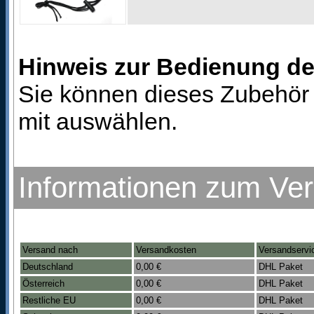
Hinweis zur Bedienung d
Sie können dieses Zubehör 
mit auswählen.
Informationen zum Ve
Versand nach
Versandkosten
Versandservi
Deutschland
0,00 €
DHL Paket
Österreich
0,00 €
DHL Paket
Restliche EU
0,00 €
DHL Paket