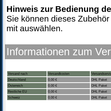
Hinweis zur Bedienung d
Sie können dieses Zubehör 
mit auswählen.
Informationen zum Ve
Versand nach
Versandkosten
Versandservi
Deutschland
0,00 €
DHL Paket
Österreich
0,00 €
DHL Paket
Restliche EU
0,00 €
DHL Paket
Schweiz
0,00 €
DHL Paket