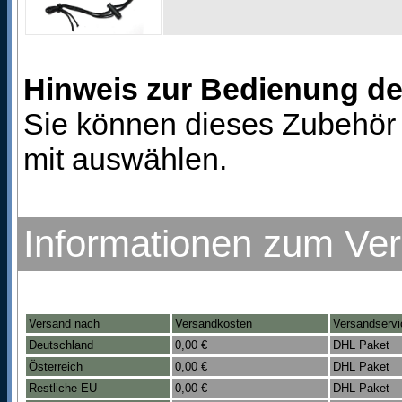
Hinweis zur Bedienung d
Sie können dieses Zubehör 
mit auswählen.
Informationen zum Ve
Versand nach
Versandkosten
Versandservi
Deutschland
0,00 €
DHL Paket
Österreich
0,00 €
DHL Paket
Restliche EU
0,00 €
DHL Paket