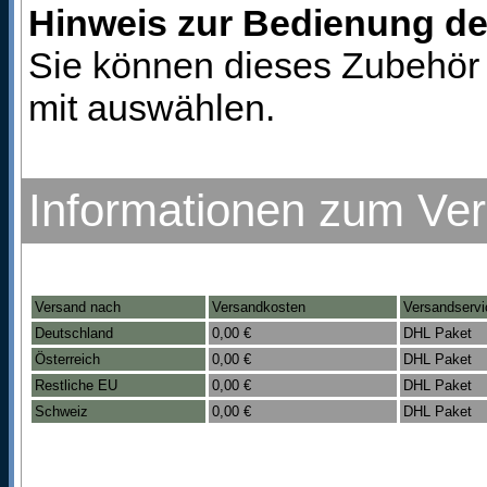
Hinweis zur Bedienung d
Sie können dieses Zubehör 
mit auswählen.
Informationen zum Ve
Versand nach
Versandkosten
Versandservi
Deutschland
0,00 €
DHL Paket
Österreich
0,00 €
DHL Paket
Restliche EU
0,00 €
DHL Paket
Schweiz
0,00 €
DHL Paket