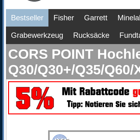
Bestseller
Fisher
Garrett
Minela
Grabewerkzeug
Rucksäcke
Fundt
CORS POINT Hochlei
Q30/Q30+/Q35/Q60/