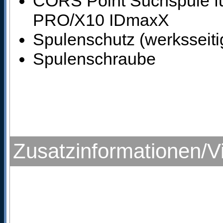
CORS Point Suchspule 
PRO/X10 IDmaxX
Spulenschutz (werksseitig
Spulenschraube
Zusatzinformationen/V