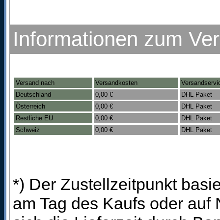
Informationen zum Ve
Versand nach
Versandkosten
Versandservi
Deutschland
0,00 €
DHL Paket
Österreich
0,00 €
DHL Paket
Restliche EU
0,00 €
DHL Paket
Schweiz
0,00 €
DHL Paket
*) Der Zustellzeitpunkt bas
am Tag des Kaufs oder auf