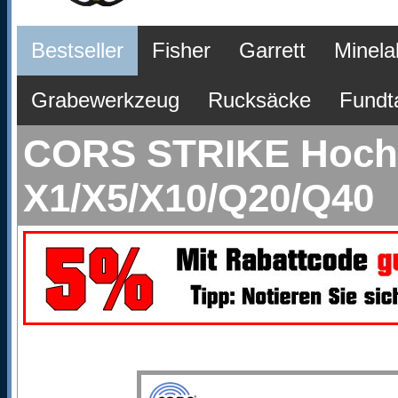
Bestseller
Fisher
Garrett
Minela
Grabewerkzeug
Rucksäcke
Fundt
CORS STRIKE Hochle
X1/X5/X10/Q20/Q40