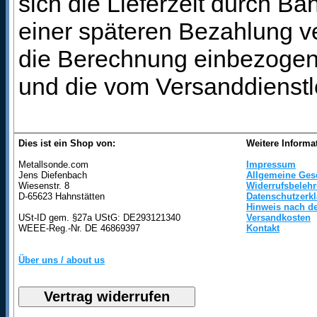
sich die Lieferzeit durch B
einer späteren Bezahlung ve
die Berechnung einbezogen 
und die vom Versanddienstl
Dies ist ein Shop von:
Weitere Informa
Metallsonde.com
Impressum
Jens Diefenbach
Allgemeine Ges
Wiesenstr. 8
Widerrufsbeleh
D-65623 Hahnstätten
Datenschutzerk
Hinweis nach de
USt-ID gem. §27a UStG: DE293121340
Versandkosten
WEEE-Reg.-Nr. DE 46869397
Kontakt
Über uns / about us