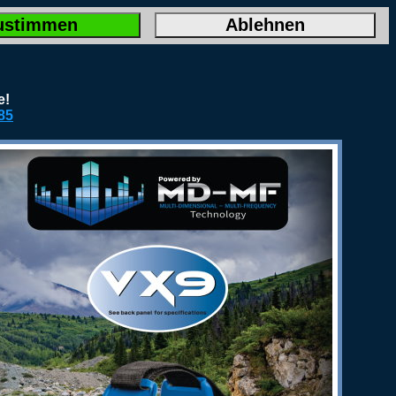
ustimmen
Ablehnen
e!
85