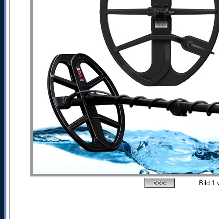
Bild
1
v