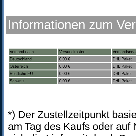
Informationen zum Ve
Versand nach
Versandkosten
Versandservi
Deutschland
0,00 €
DHL Paket
Österreich
0,00 €
DHL Paket
Restliche EU
0,00 €
DHL Paket
Schweiz
0,00 €
DHL Paket
*) Der Zustellzeitpunkt bas
am Tag des Kaufs oder auf