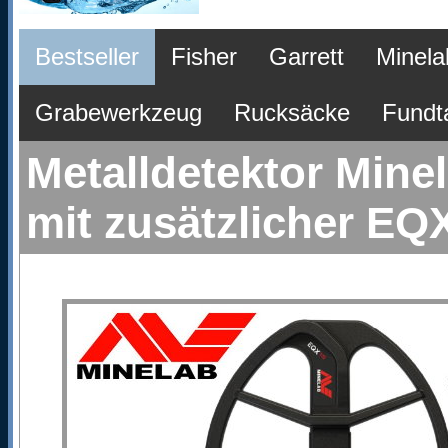
Bestseller
Fisher
Garrett
Minela
Grabewerkzeug
Rucksäcke
Fundt
Metalldetektor Mine
mit zusätzlicher EQ