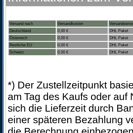
Versand nach
Versandkosten
Versandservi
Deutschland
0,00 €
DHL Paket
Österreich
0,00 €
DHL Paket
Restliche EU
0,00 €
DHL Paket
Schweiz
0,00 €
DHL Paket
*) Der Zustellzeitpunkt bas
am Tag des Kaufs oder auf
sich die Lieferzeit durch B
einer späteren Bezahlung ve
die Berechnung einbezogen 