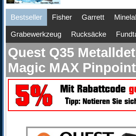
Bestseller
Fisher
Garrett
Minela
Grabewerkzeug
Rucksäcke
Fundt
Quest Q35 Metalldet
Magic MAX Pinpoin