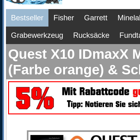
Bestseller
Fisher
Garrett
Minela
Grabewerkzeug
Rucksäcke
Fundt
Quest X10 IDmaxX Me
(Farbe orange) & S