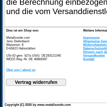
die Berechnung einbezogen 
und die vom Versanddienstl
Dies ist ein Shop von:
Weitere Informa
Metallsonde.com
Impressum
Jens Diefenbach
Allgemeine Ges
Wiesenstr. 8
Widerrufsbeleh
D-65623 Hahnstätten
Datenschutzerk
Hinweis nach de
USt-ID gem. §27a UStG: DE293121340
Versandkosten
WEEE-Reg.-Nr. DE 46869397
Kontakt
Über uns / about us
Copyright (C) 2026 by www.metallsonde.com