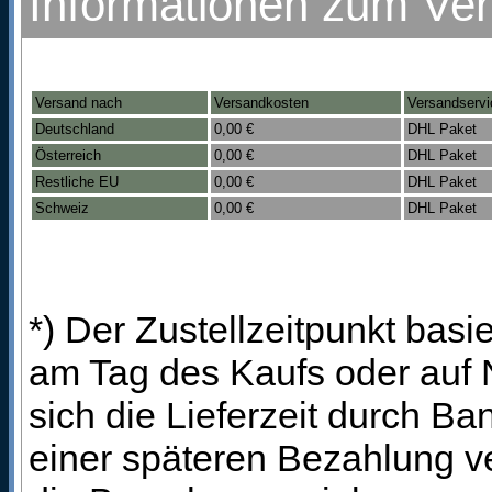
Informationen zum Ve
Versand nach
Versandkosten
Versandservi
Deutschland
0,00 €
DHL Paket
Österreich
0,00 €
DHL Paket
Restliche EU
0,00 €
DHL Paket
Schweiz
0,00 €
DHL Paket
*) Der Zustellzeitpunkt bas
am Tag des Kaufs oder auf
sich die Lieferzeit durch B
einer späteren Bezahlung ve