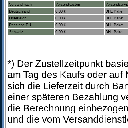
Versand nach
Versandkosten
Versandservi
Deutschland
0,00 €
DHL Paket
Österreich
0,00 €
DHL Paket
Restliche EU
0,00 €
DHL Paket
Schweiz
0,00 €
DHL Paket
*) Der Zustellzeitpunkt bas
am Tag des Kaufs oder auf
sich die Lieferzeit durch B
einer späteren Bezahlung ve
die Berechnung einbezogen 
und die vom Versanddienstl