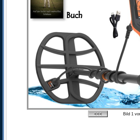
Bild
1
vo