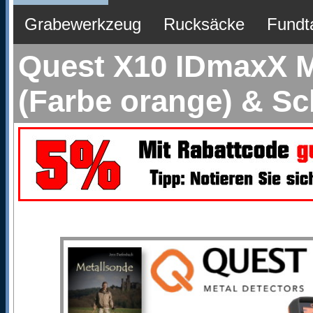
Grabewerkzeug
Rucksäcke
Fundt
Quest X10 IDmaxX Me
(Farbe orange) & S