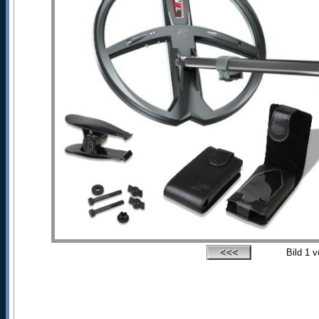
Bild
1
v