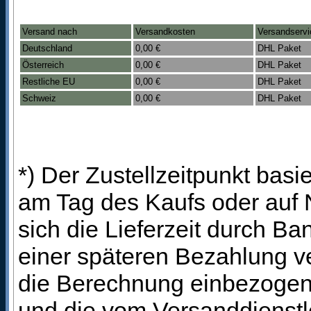
Versand nach
Versandkosten
Versandservi
Deutschland
0,00 €
DHL Paket
Österreich
0,00 €
DHL Paket
Restliche EU
0,00 €
DHL Paket
Schweiz
0,00 €
DHL Paket
*) Der Zustellzeitpunkt bas
am Tag des Kaufs oder auf
sich die Lieferzeit durch B
einer späteren Bezahlung ve
die Berechnung einbezogen 
und die vom Versanddienstl