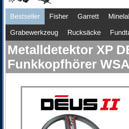
Bestseller
Fisher
Garrett
Minela
Grabewerkzeug
Rucksäcke
Fundt
Metalldetektor XP D
Funkkopfhörer WSA