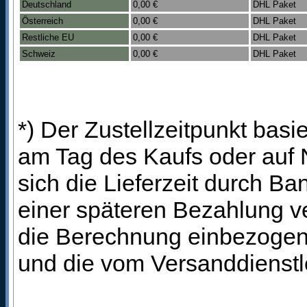
Deutschland
0,00 €
DHL Paket
Österreich
0,00 €
DHL Paket
Restliche EU
0,00 €
DHL Paket
Schweiz
0,00 €
DHL Paket
*) Der Zustellzeitpunkt bas
am Tag des Kaufs oder auf
sich die Lieferzeit durch B
einer späteren Bezahlung ve
die Berechnung einbezogen 
und die vom Versanddienstl