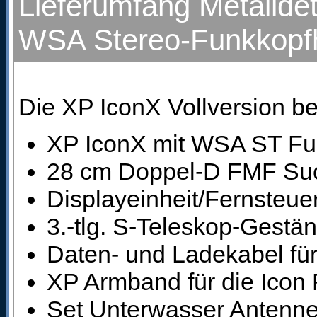
Lieferumfang Metallde
WSA Stereo-Funkkopf
Die XP IconX Vollversion b
XP IconX mit WSA ST Fu
28 cm Doppel-D FMF Suc
Displayeinheit/Fernsteue
3.-tlg. S-Teleskop-Gestä
Daten- und Ladekabel fü
XP Armband für die Icon
Set Unterwasser Antenn