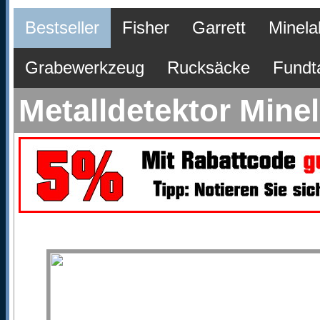
Bestseller
Fisher
Garrett
Minela
Grabewerkzeug
Rucksäcke
Fundt
Metalldetektor Mine