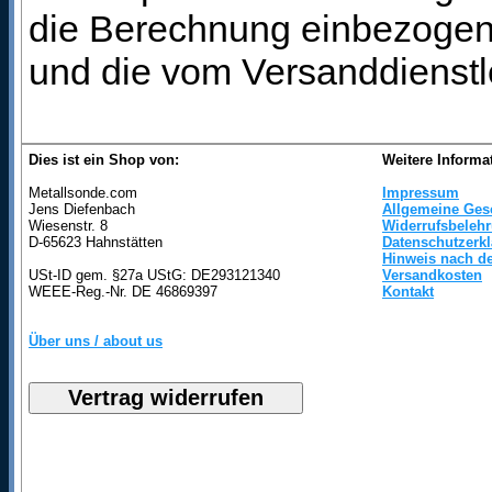
die Berechnung einbezogen 
und die vom Versanddienstl
Dies ist ein Shop von:
Weitere Informa
Metallsonde.com
Impressum
Jens Diefenbach
Allgemeine Ges
Wiesenstr. 8
Widerrufsbeleh
D-65623 Hahnstätten
Datenschutzerk
Hinweis nach de
USt-ID gem. §27a UStG: DE293121340
Versandkosten
WEEE-Reg.-Nr. DE 46869397
Kontakt
Über uns / about us