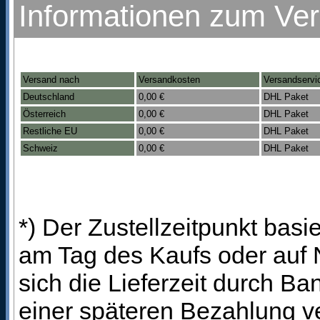
Informationen zum Ve
Versand nach
Versandkosten
Versandservi
Deutschland
0,00 €
DHL Paket
Österreich
0,00 €
DHL Paket
Restliche EU
0,00 €
DHL Paket
Schweiz
0,00 €
DHL Paket
*) Der Zustellzeitpunkt bas
am Tag des Kaufs oder auf
sich die Lieferzeit durch B
einer späteren Bezahlung ve