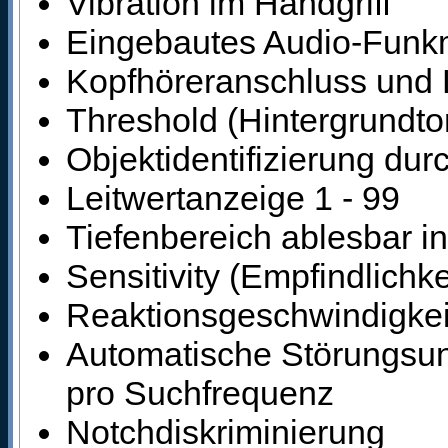
Vibration im Handgriff
Eingebautes Audio-Funk
Kopfhöreranschluss und L
Threshold (Hintergrundton
Objektidentifizierung dur
Leitwertanzeige 1 - 99
Tiefenbereich ablesbar in
Sensitivity (Empfindlichke
Reaktionsgeschwindigkeit 
Automatische Störungsun
pro Suchfrequenz
Notchdiskriminierung