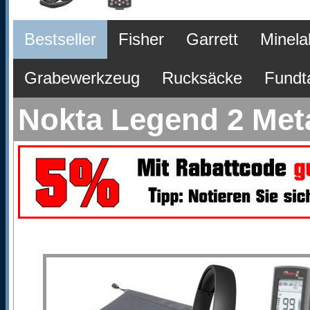
Bestseller
Fisher
Garrett
Minela
Grabewerkzeug
Rucksäcke
Fundt
Nokta Legend 2 Meta