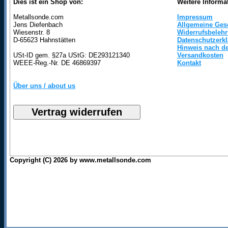
Dies ist ein Shop von:
Weitere Informa
Metallsonde.com
Impressum
Jens Diefenbach
Allgemeine Ges
Wiesenstr. 8
Widerrufsbeleh
D-65623 Hahnstätten
Datenschutzerk
Hinweis nach de
USt-ID gem. §27a UStG: DE293121340
Versandkosten
WEEE-Reg.-Nr. DE 46869397
Kontakt
Über uns / about us
Copyright (C) 2026 by www.metallsonde.com