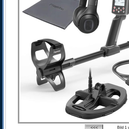
Bild
1
v