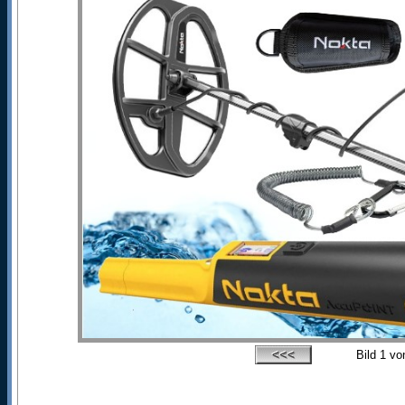
Bild
1
vo