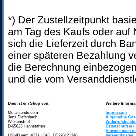
*) Der Zustellzeitpunkt bas
am Tag des Kaufs oder auf
sich die Lieferzeit durch B
einer späteren Bezahlung ve
die Berechnung einbezogen 
und die vom Versanddienstl
Dies ist ein Shop von:
Weitere Informa
Metallsonde.com
Impressum
Jens Diefenbach
Allgemeine Ges
Wiesenstr. 8
Widerrufsbeleh
D-65623 Hahnstätten
Datenschutzerk
Hinweis nach de
USt-ID gem. §27a UStG: DE293121340
Versandkosten