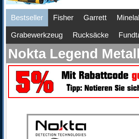
Bestseller
Fisher
Garrett
Minela
Grabewerkzeug
Rucksäcke
Fundt
Nokta Legend Metall