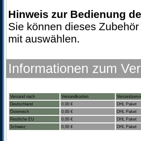
Hinweis zur Bedienung d
Sie können dieses Zubehör 
mit auswählen.
Informationen zum Ve
Versand nach
Versandkosten
Versandservi
Deutschland
0,00 €
DHL Paket
Österreich
0,00 €
DHL Paket
Restliche EU
0,00 €
DHL Paket
Schweiz
0,00 €
DHL Paket