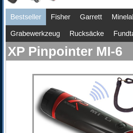
Bestseller
Fisher
Garrett
Minela
Grabewerkzeug
Rucksäcke
Fundt
XP Pinpointer MI-6