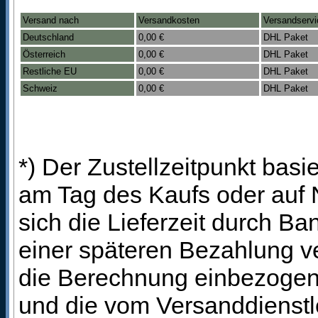
Versand nach
Versandkosten
Versandservi
Deutschland
0,00 €
DHL Paket
Österreich
0,00 €
DHL Paket
Restliche EU
0,00 €
DHL Paket
Schweiz
0,00 €
DHL Paket
*) Der Zustellzeitpunkt bas
am Tag des Kaufs oder auf
sich die Lieferzeit durch B
einer späteren Bezahlung ve
die Berechnung einbezogen 
und die vom Versanddienstl