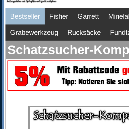
Bestseller
Fisher
Garrett
Minela
Grabewerkzeug
Rucksäcke
Fundt
Schatzsucher-Kompa