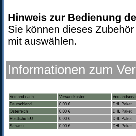
Hinweis zur Bedienung d
Sie können dieses Zubehör 
mit auswählen.
Informationen zum Ve
Versand nach
Versandkosten
Versandservi
Deutschland
0,00 €
DHL Paket
Österreich
0,00 €
DHL Paket
Restliche EU
0,00 €
DHL Paket
Schweiz
0,00 €
DHL Paket