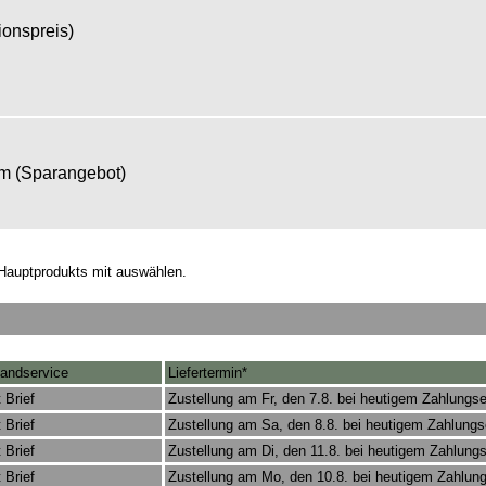
tionspreis)
om (Sparangebot)
Hauptprodukts mit auswählen.
andservice
Liefertermin*
 Brief
Zustellung am Fr, den 7.8. bei heutigem Zahlungs
 Brief
Zustellung am Sa, den 8.8. bei heutigem Zahlung
 Brief
Zustellung am Di, den 11.8. bei heutigem Zahlung
 Brief
Zustellung am Mo, den 10.8. bei heutigem Zahlun