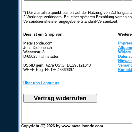
*) Der Zustellzeitpunkt basiert auf der Nutzung von Zahlungsa
2 Werktage verlängern. Bei einer späteren Bezahlung verschieb
Versanddienstleister angegebene Standard-Versandzeit.
Dies ist ein Shop von:
Weitere
Metallsonde.com
Impres
Jens Diefenbach
Allgem
Wiesenstr. 8
Widerr
D-65623 Hahnstätten
Datens
Hinweis
USt-ID gem. §27a UStG: DE293121340
Versan
WEEE-Reg.-Nr. DE 46869397
Kontakt
Über uns / about us
Copyright (C) 2026 by www.metallsonde.com