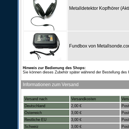
Metalldetektor Kopfhörer (Ak
Fundbox von Metallsonde.c
Hinweis zur Bedienung des Shops:
Sie können dieses Zubehör später während der Bestellung des 
Informationen zum Versand
Versand nach
Versandkosten
Vers
Deutschland
2,00 €
Post
Österreich
3,00 €
Post
Restliche EU
3,00 €
Post
Schweiz
3,00 €
Post