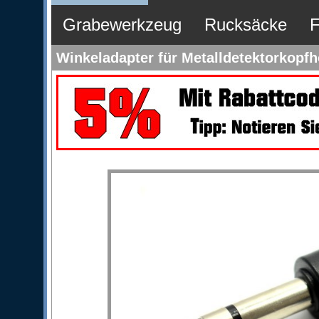
Grabewerkzeug
Rucksäcke
F
Winkeladapter für Metalldetektorkopfh