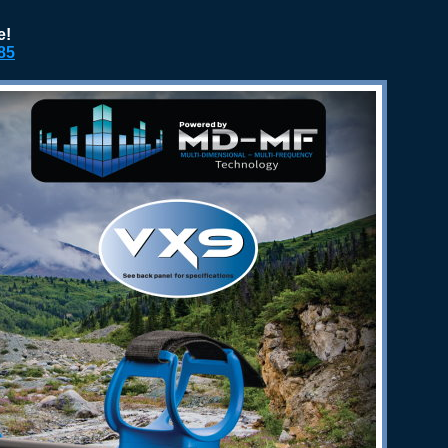
e!
85