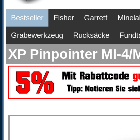
Bestseller
Fisher
Garrett
Minela
Grabewerkzeug
Rucksäcke
Fundt
XP Pinpointer MI-4/