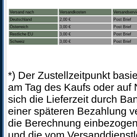
Versand nach
Versandkosten
Versandservi
Deutschland
2,00 €
Post Brief
Österreich
3,00 €
Post Brief
Restliche EU
3,00 €
Post Brief
Schweiz
3,00 €
Post Brief
*) Der Zustellzeitpunkt bas
am Tag des Kaufs oder auf
sich die Lieferzeit durch B
einer späteren Bezahlung ve
die Berechnung einbezogen 
und die vom Versanddienstl