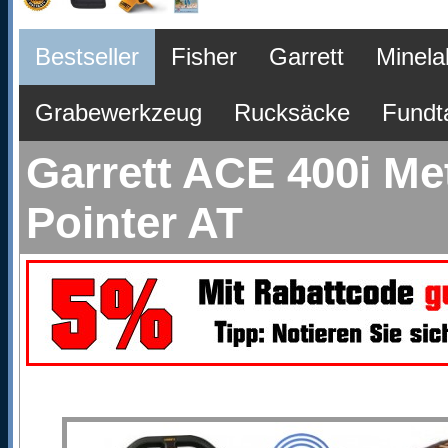
Bestseller
Fisher
Garrett
Minela
Grabewerkzeug
Rucksäcke
Fundt
Garrett ACE 400i Me
Pointer AT