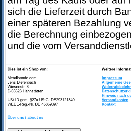
am Tag des Kaufs oder auf
sich die Lieferzeit durch B
einer späteren Bezahlung ve
die Berechnung einbezogen 
und die vom Versanddienstl
Dies ist ein Shop von:
Weitere Informa
Metallsonde.com
Impressum
Jens Diefenbach
Allgemeine Ges
Wiesenstr. 8
Widerrufsbeleh
D-65623 Hahnstätten
Datenschutzerk
Hinweis nach de
USt-ID gem. §27a UStG: DE293121340
Versandkosten
WEEE-Reg.-Nr. DE 46869397
Kontakt
Über uns / about us