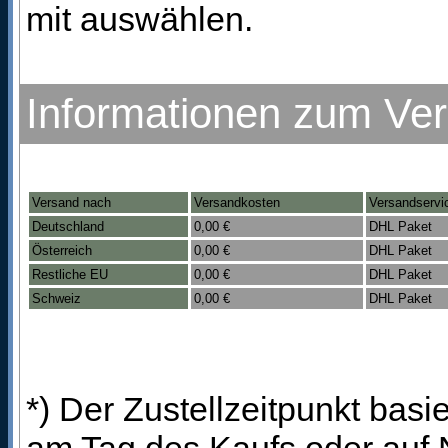
mit auswählen.
Informationen zum Ve
Versand nach
Versandkosten
Versandservi
Deutschland
0,00 €
DHL Paket
Österreich
0,00 €
DHL Paket
Restliche EU
0,00 €
DHL Paket
Schweiz
0,00 €
DHL Paket
*) Der Zustellzeitpunkt bas