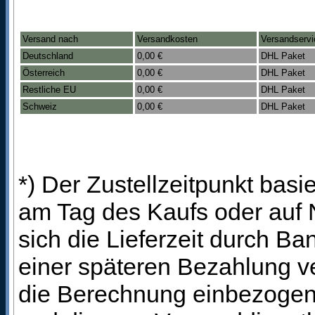
Versand nach
Versandkosten
Versandservi
Deutschland
0,00 €
DHL Paket
Österreich
0,00 €
DHL Paket
Restliche EU
0,00 €
DHL Paket
Schweiz
0,00 €
DHL Paket
*) Der Zustellzeitpunkt bas
am Tag des Kaufs oder auf
sich die Lieferzeit durch B
einer späteren Bezahlung ve
die Berechnung einbezogen 