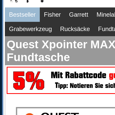
Bestseller
Fisher
Garrett
Minela
Grabewerkzeug
Rucksäcke
Fundt
Quest Xpointer MAX
Fundtasche